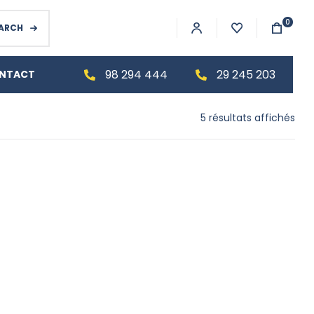
0
ARCH
98 294 444
29 245 203
NTACT
5 résultats affichés