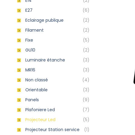
E14
(2)
E27
(6)
Eclairage publique
(2)
Filament
(2)
Fixe
(5)
GU10
(2)
Luminaire étanche
(3)
MR16
(3)
Non classé
(4)
Orientable
(3)
Panels
(9)
Plafoniere Led
(7)
Projecteur Led
(5)
Projecteur Station service
(1)