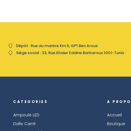
Dépôt : Rue du marbre Km 5, GP1 Ben Arous
Siège social : 33, Rue Khaier Eddine Barbarous 1001-Tunis
CATEGORIES
A PROP
Ampoule LED
Accueil
Dalle Carré
Boutique