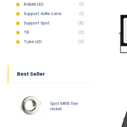
RUBAN LED
(1)
Support dalle carre
(1)
Support Spot
(8)
T8
(3)
Tube LED
(3)
Best Seller
Spot MR16 fixe
nickel