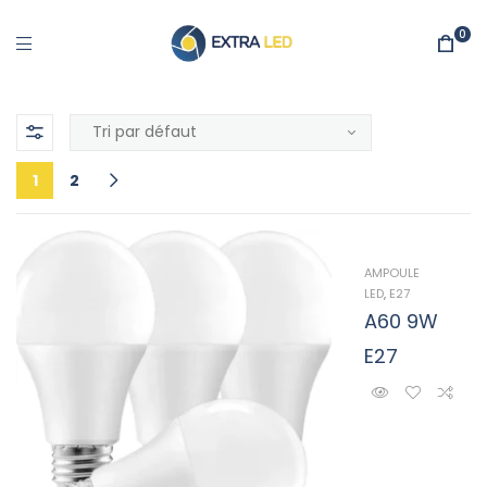
0
1
2
AMPOULE
LED
,
E27
A60 9W
E27