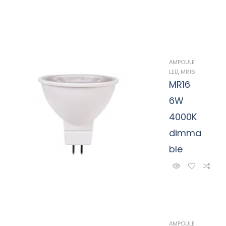
AMPOULE
LED
,
MR16
MR16
6W
4000K
dimma
ble
AMPOULE